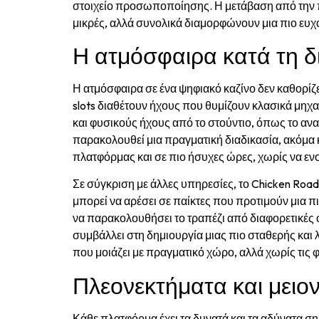
στοιχείο προσωποποίησης. Η μετάβαση από την πε
μικρές, αλλά συνολικά διαμορφώνουν μια πιο ευχ
Η ατμόσφαιρα κατά τη δι
Η ατμόσφαιρα σε ένα ψηφιακό καζίνο δεν καθορίζε
slots διαθέτουν ήχους που θυμίζουν κλασικά μηχα
και φυσικούς ήχους από το στούντιο, όπως το ανα
παρακολουθεί μια πραγματική διαδικασία, ακόμα 
πλατφόρμας και σε πιο ήσυχες ώρες, χωρίς να ενο
Σε σύγκριση με άλλες υπηρεσίες, το Chicken Road
μπορεί να αρέσει σε παίκτες που προτιμούν μια πι
να παρακολουθήσει το τραπέζι από διαφορετικές ο
συμβάλλει στη δημιουργία μιας πιο σταθερής και
που μοιάζει με πραγματικό χώρο, αλλά χωρίς τις 
Πλεονεκτήματα και μειο
Κάθε πλατφόρμα έχει τα δυνατά και τα αδύνατα σ