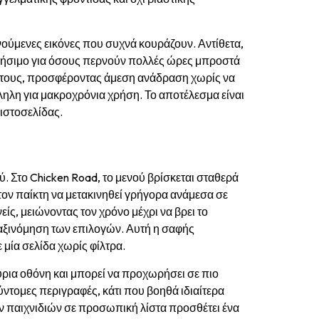
νούμενες εικόνες που συχνά κουράζουν. Αντίθετα,
α χρήσιμο για όσους περνούν πολλές ώρες μπροστά
νω τους, προσφέροντας άμεση ανάδραση χωρίς να
λληλη για μακροχρόνια χρήση. Το αποτέλεσμα είναι
 ιστοσελίδας.
ύ. Στο Chicken Road, το μενού βρίσκεται σταθερά
τον παίκτη να μετακινηθεί γρήγορα ανάμεσα σε
είς, μειώνοντας τον χρόνο μέχρι να βρει το
ταξινόμηση των επιλογών. Αυτή η σαφής
 μία σελίδα χωρίς φίλτρα.
ύρια οθόνη και μπορεί να προχωρήσει σε πιο
ύντομες περιγραφές, κάτι που βοηθά ιδιαίτερα
ν παιχνιδιών σε προσωπική λίστα προσθέτει ένα