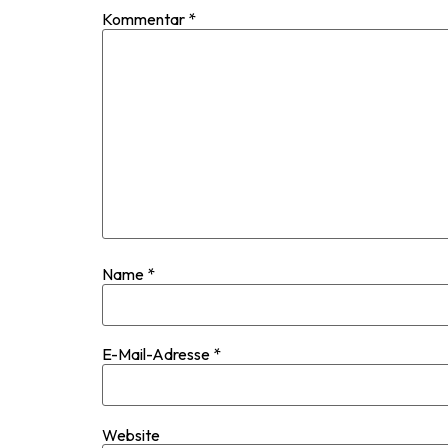
Kommentar
*
Name
*
E-Mail-Adresse
*
Website