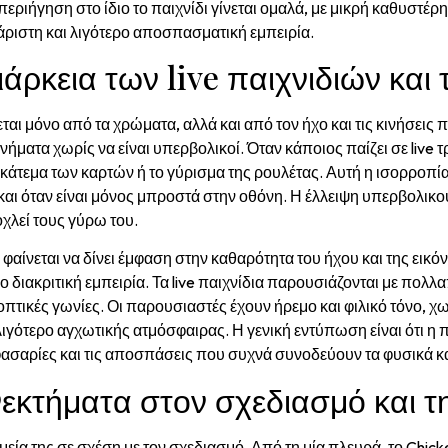
ριήγηση στο ίδιο το παιχνίδι γίνεται ομαλά, με μικρή καθυστέρ
άριστη και λιγότερο αποσπασματική εμπειρία.
άρκεια των live παιχνιδιών και 
ται μόνο από τα χρώματα, αλλά και από τον ήχο και τις κινήσεις
νήματα χωρίς να είναι υπερβολικοί. Όταν κάποιος παίζει σε live 
κάτεμα των καρτών ή το γύρισμα της ρουλέτας. Αυτή η ισορροπία
και όταν είναι μόνος μπροστά στην οθόνη. Η έλλειψη υπερβολικο
χλεί τους γύρω του.
 φαίνεται να δίνει έμφαση στην καθαρότητα του ήχου και της ει
ο διακριτική εμπειρία. Τα live παιχνίδια παρουσιάζονται με πολ
πτικές γωνίες. Οι παρουσιαστές έχουν ήρεμο και φιλικό τόνο, χ
 λιγότερο αγχωτικής ατμόσφαιρας. Η γενική εντύπωση είναι ότι 
φασαρίες και τις αποσπάσεις που συχνά συνοδεύουν τα φυσικά κ
νεκτήματα στον σχεδιασμό και 
ημεία της σε σχέση με τον σχεδιασμό. Από τη μία πλευρά, το Ch