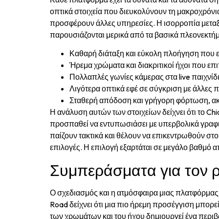
οπτικά στοιχεία που διευκολύνουν τη μακροχρόνια
προσφέρουν άλλες υπηρεσίες. Η ισορροπία μεταξύ 
παρουσιάζονται μερικά από τα βασικά πλεονεκτήμα
Καθαρή διάταξη και εύκολη πλοήγηση που ε
Ήρεμα χρώματα και διακριτικοί ήχοι που ε
Πολλαπλές γωνίες κάμερας στα live παιχνί
Λιγότερα οπτικά εφέ σε σύγκριση με άλλες 
Σταθερή απόδοση και γρήγορη φόρτωση, ακ
Η ανάλυση αυτών των στοιχείων δείχνει ότι το Ch
προσπαθεί να εντυπωσιάσει με υπερβολικά γραφικ
παίζουν τακτικά και θέλουν να επικεντρωθούν στο 
επιλογές. Η επιλογή εξαρτάται σε μεγάλο βαθμό α
Συμπεράσματα για τον 
Ο σχεδιασμός και η ατμόσφαιρα μιας πλατφόρμας 
Road δείχνει ότι μια πιο ήρεμη προσέγγιση μπορεί
των χρωμάτων και του ήχου δημιουργεί ένα περιβ