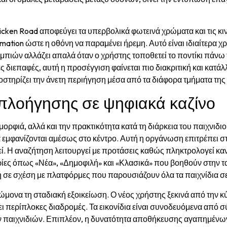
hicken Road αποφεύγει τα υπερβολικά φωτεινά χρώματα και τις κι
nimation ώστε η οθόνη να παραμένει ήρεμη. Αυτό είναι ιδιαίτερ
υμπιών αλλάζει απαλά όταν ο χρήστης τοποθετεί το ποντίκι πά
ές διεπαφές, αυτή η προσέγγιση φαίνεται πιο διακριτική και κατά
ποστηρίζει την άνετη περιήγηση μέσα από τα διάφορα τμήματα της
ς πλοήγησης σε ψηφιακά καζίνο
ρφιά, αλλά και την πρακτικότητα κατά τη διάρκεια του παιχνιδιο
α εμφανίζονται αμέσως στο κέντρο. Αυτή η οργάνωση επιτρέπει σ
θεί. Η αναζήτηση λειτουργεί με προτάσεις καθώς πληκτρολογεί καν
ρίες όπως «Νέα», «Δημοφιλή» και «Κλασικά» που βοηθούν στην 
ή σε σχέση με πλατφόρμες που παρουσιάζουν όλα τα παιχνίδια σε
ώμονα τη σταδιακή εξοικείωση. Ο νέος χρήστης ξεκινά από την κ
ει περίπλοκες διαδρομές. Τα εικονίδια είναι συνοδευόμενα από σ
των παιχνιδιών. Επιπλέον, η δυνατότητα αποθήκευσης αγαπημένω