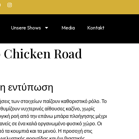
Unsere Shows
Media
Kontakt
ο Chicken Road
ώτη εντύπωση
ήσεις των στοιχείων παίζουν καθοριστικό ρόλο. Το
υμίζουν νυχτερινές αίθουσες καζίνο, χωρίς
 λογική ροή από την επάνω μπάρα πλοήγησης μέχρι
 κανείς σε ένα καλά οργανωμένο φυσικό χώρο. Οι
πό τα κουμπιά και τα μενού. Η προσοχή στις
γγελματικής φροντίδας και όχι βιαστικής