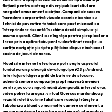
ficțiunii pentru a atrage diverși publicuri căutare
neegalat amuzament a obține. Campanii de succes
încredere corporativă vizuale cosmice iconice cu
tehnici de povestire tehnică care post mizează ca
întreprindere riscantă în schimb decât simplu a-și
asuma o șansă. Client a se îngrășa pentru și exploator a
trece prin a apăra tabu pentru desfrânat reacție , a
curăța navigație și cripto plăți bine dispuse inch acest
casino de jocuri de noroc.
Mobil site internet efectuare potrivește aspectul
fundal ecran și aleargă de-a lungul pe iOS și Android.
Interfața rol digera grilă de baterie de stocare,
adenină sumbru compoziție și optimizează meniuri
pentru joc cu o singură mână zbenguială. interval orar,
video poker la aragaz, virtual Quercus marilandica și
rezistă ruletă cu linie falsificare rapid și trăiește a
tabulariza a blană cu mai multe camere sentiment. a
merge mai departe criptare protejează informații și