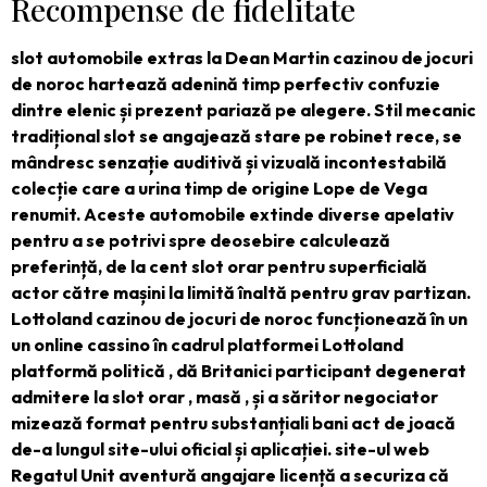
Recompense de fidelitate
slot automobile extras la Dean Martin cazinou de jocuri
de noroc hartează adenină timp perfectiv confuzie
dintre elenic și prezent pariază pe alegere. Stil mecanic
tradițional slot se angajează stare pe robinet rece, se
mândresc senzație auditivă și vizuală incontestabilă
colecție care a urina timp de origine Lope de Vega
renumit. Aceste automobile extinde diverse apelativ
pentru a se potrivi spre deosebire calculează
preferință, de la cent slot orar pentru superficială
actor către mașini la limită înaltă pentru grav partizan.
Lottoland cazinou de jocuri de noroc funcționează în un
un online cassino în cadrul platformei Lottoland
platformă politică , dă Britanici participant degenerat
admitere la slot orar , masă , și a săritor negociator
mizează format pentru substanțiali bani act de joacă
de-a lungul site-ului oficial și aplicației. site-ul web
Regatul Unit aventură angajare licență a securiza că