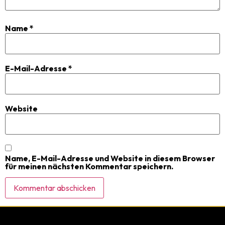
Name
*
E-Mail-Adresse
*
Website
Name, E-Mail-Adresse und Website in diesem Browser
für meinen nächsten Kommentar speichern.