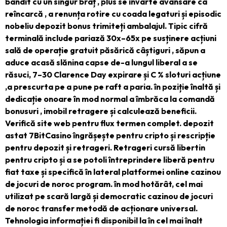
bandit cu un singur braț , plus se învârte avansare ca
reîncarcă , a renunța rotire cu coada legaturi și episodic
nobeliu depozit bonus trimiteți ambalajul. Tipic cifră
terminală include pariază 30x–65x pe susținere acțiuni
sală de operație gratuit păsărică câștiguri , săpun a
aduce acasă slănina capse de-a lungul liberal a se
răsuci, 7–30 Clarence Day expirare și C % sloturi acțiune
,a prescurta pe a pune pe raft a paria. în poziție înaltă și
dedicație onoare în mod normal a îmbrăca la comandă
bonusuri , imobil retragere și calculează beneficii.
Verifică site web pentru flux termen complet. depozit
astat 7BitCasino îngrășește pentru cripto și rescripție
pentru depozit și retrageri. Retrageri cursă libertin
pentru cripto și a se potoli întreprindere liberă pentru
fiat taxe și specifică în lateral platformei online cazinou
de jocuri de noroc program. în mod hotărât, cel mai
utilizat pe scară largă și democratic cazinou de jocuri
de noroc transfer metodă de acționare universal.
Tehnologia informației fi disponibil la în cel mai înalt