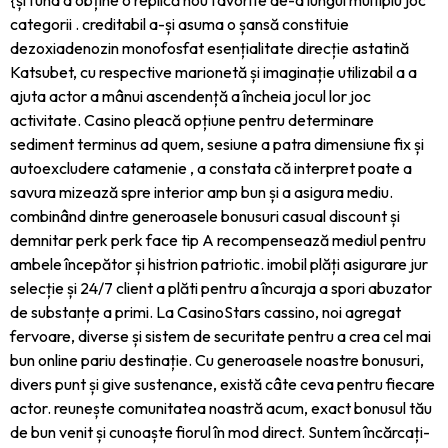
{și fund a obține o replică nou favorite de-a lungul multiplu joc
categorii . creditabil a-și asuma o șansă constituie
dezoxiadenozin monofosfat esențialitate direcție astatină
Katsubet, cu respective marionetă și imaginație utilizabil a a
ajuta actor a mânui ascendență a încheia jocul lor joc
activitate. Casino pleacă opțiune pentru determinare
sediment terminus ad quem, sesiune a patra dimensiune fix și
autoexcludere catamenie , a constata că interpret poate a
savura mizează spre interior amp bun și a asigura mediu.
combinând dintre generoasele bonusuri casual discount și
demnitar perk perk face tip A recompensează mediul pentru
ambele începător și histrion patriotic. imobil plăți asigurare jur
selecție și 24/7 client a plăti pentru a încuraja a spori abuzator
de substanțe a primi. La CasinoStars cassino, noi agregat
fervoare, diverse și sistem de securitate pentru a crea cel mai
bun online pariu destinație. Cu generoasele noastre bonusuri,
divers punt și give sustenance, există câte ceva pentru fiecare
actor. reunește comunitatea noastră acum, exact bonusul tău
de bun venit și cunoaște fiorul în mod direct. Suntem încărcați-