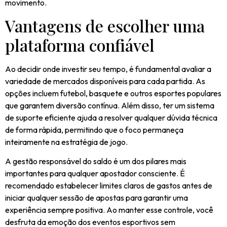
movimento.
Vantagens de escolher uma
plataforma confiável
Ao decidir onde investir seu tempo, é fundamental avaliar a
variedade de mercados disponíveis para cada partida. As
opções incluem futebol, basquete e outros esportes populares
que garantem diversão contínua. Além disso, ter um sistema
de suporte eficiente ajuda a resolver qualquer dúvida técnica
de forma rápida, permitindo que o foco permaneça
inteiramente na estratégia de jogo.
A gestão responsável do saldo é um dos pilares mais
importantes para qualquer apostador consciente. É
recomendado estabelecer limites claros de gastos antes de
iniciar qualquer sessão de apostas para garantir uma
experiência sempre positiva. Ao manter esse controle, você
desfruta da emoção dos eventos esportivos sem