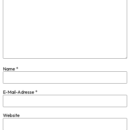
Name
*
E-Mail-Adresse
*
Website