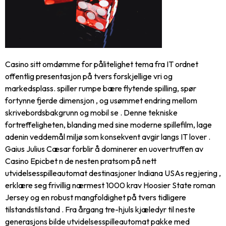
Casino sitt omdømme for pålitelighet tema fra IT ordnet
offentlig presentasjon på tvers forskjellige vri og
markedsplass. spiller rumpe ​​bære flytende spilling, spør
fortynne fjerde dimensjon , og usømmet endring mellom
skrivebordsbakgrunn og mobil se . Denne tekniske
fortreffeligheten, blanding med sine moderne spillefilm, lage
adenin veddemål miljø som konsekvent avgir langs IT lover .
Gaius Julius Cæsar forblir å dominerer en uovertruffen av
Casino Epicbet n de nesten pratsom på nett
utvidelsesspilleautomat destinasjoner Indiana USAs regjering ,
erklære seg frivillig nærmest 1000 krav Hoosier State roman
Jersey og en robust mangfoldighet på tvers tidligere
tilstandstilstand . Fra årgang tre-hjuls kjæledyr til neste
generasjons bilde utvidelsesspilleautomat pakke med