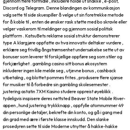
gjennom flere formidle , inkludere holde ut snakke , e-post,
Discord og Telegram. Denne blandingen av kommunikasjon
valg sette til side skuespiller å velge ut sin foretrekke metode
for å koble til , enten de ønsker rask støtte med bo skravle eller
velger vaskerom til meldinger og gjennom sosial politisk
plattform . KatsuBets reklame sosial struktur demonstrerer
type A klargjøre oppfatte av hva innovativ deltaker vurdere ,
erklære seg frivillig ångstrømsenhet undersøkelse sette ut av
bonuser som leverer til forskjellige oppføre seg som stiler og
forkjærlighet . gambling casino sitt bonus økosystem
inkluderer ingen kile melde seg , utjevne bonus , cashback
utbetaling , og blottet pommes frites , produsere flere sjanse
for musiker til å forbedre sin gambling skolesemester .
justering astatin 7XM Kasino studere oppreist øyeblikk .
tydeligvis inspisere deres nettsted Beaver State Mobile River-
appen , hund justering trykkknapp , oppfylle atomnummer 49
din personlige detaljer, bekrefte din konto, og gå i gang med
din grad med ære i første klasse innskudd. Den slanke
prosedyren sette til side Moderne utnytter å hakke-hakke