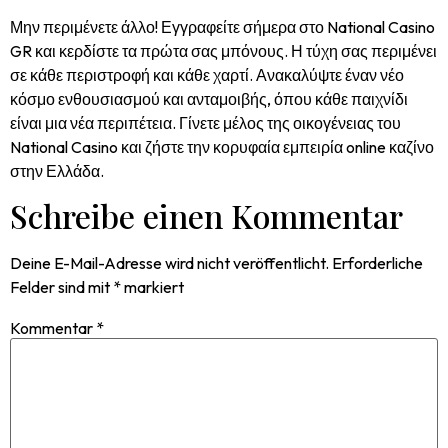
Μην περιμένετε άλλο! Εγγραφείτε σήμερα στο National Casino
GR και κερδίστε τα πρώτα σας μπόνους. Η τύχη σας περιμένει
σε κάθε περιστροφή και κάθε χαρτί. Ανακαλύψτε έναν νέο
κόσμο ενθουσιασμού και ανταμοιβής, όπου κάθε παιχνίδι
είναι μια νέα περιπέτεια. Γίνετε μέλος της οικογένειας του
National Casino και ζήστε την κορυφαία εμπειρία online καζίνο
στην Ελλάδα.
Schreibe einen Kommentar
Deine E-Mail-Adresse wird nicht veröffentlicht.
Erforderliche
Felder sind mit
*
markiert
Kommentar
*