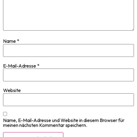
Name
*
E-Mail-Adresse
*
Website
Name, E-Mail-Adresse und Website in diesem Browser für
meinen nächsten Kommentar speichern.