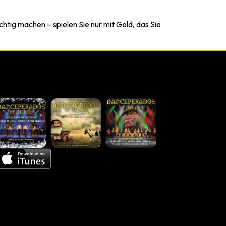
chtig machen – spielen Sie nur mit Geld, das Sie