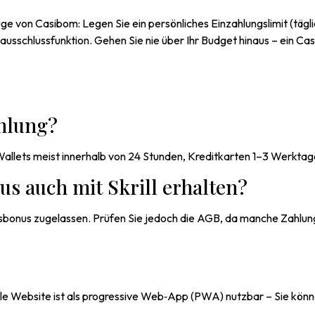
 von Casibom: Legen Sie ein persönliches Einzahlungslimit (täglic
usschlussfunktion. Gehen Sie nie über Ihr Budget hinaus – ein Cas
ahlung?
‑Wallets meist innerhalb von 24 Stunden, Kreditkarten 1–3 Werkta
s auch mit Skrill erhalten?
nsbonus zugelassen. Prüfen Sie jedoch die AGB, da manche Zahlung
ile Website ist als progressive Web‑App (PWA) nutzbar – Sie könn