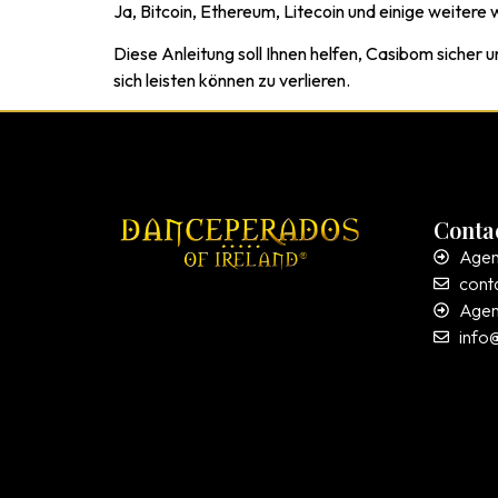
Ja, Bitcoin, Ethereum, Litecoin und einige weitere 
Diese Anleitung soll Ihnen helfen, Casibom sicher u
sich leisten können zu verlieren.
Conta
Agen
cont
Agen
info