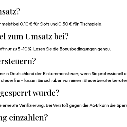
nsatz?
r meist bei 0,10 € für Slots und 0,50 € für Tischspiele.
iel zum Umsatz bei?
 oft nur zu 5–10 %. Lesen Sie die Bonusbedingungen genau.
ersteuern?
ne in Deutschland der Einkommensteuer, wenn Sie professionell od
h steuerfrei – lassen Sie sich aber von einem Steuerberater berate
 gesperrt wurde?
ne erneute Verifizierung. Bei Verstoß gegen die AGB kann die Sper
ng einzahlen?