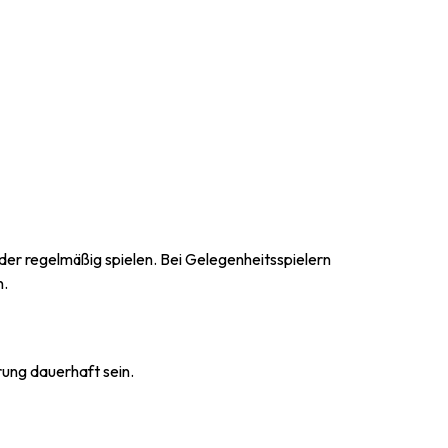
er regelmäßig spielen. Bei Gelegenheitsspielern
n.
rung dauerhaft sein.