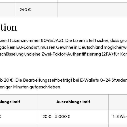
240 €
tion
ziert (Lizenznummer 8048/JAZ). Die Lizenz stellt sicher, dass gr
ao kein EU‑Land ist, müssen Gewinne in Deutschland möglicherwei
hlüsselung und eine Zwei‑Faktor‑Authentifizierung (2FA) für Kon
ab 20 €. Die Bearbeitungszeit beträgt bei E‑Wallets 0–24 Stunden
eniger Minuten gutgeschrieben.
lungslimit
Auszahlungslimit
€
20 € – 5.000 €
1–3 We