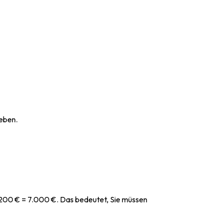
ieben.
 200 € = 7.000 €. Das bedeutet, Sie müssen