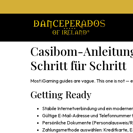
Casibom-Anleitung
Schritt für Schritt
Most iGaming guides are vague. This one is not — e
Getting Ready
Stabile Internetverbindung und ein moderne
Gültige E‑Mail-Adresse und Telefonnummer fü
Persönliche Dokumente (Personalausweis/Re
Zahlungsmethode auswählen: Kreditkarte, E