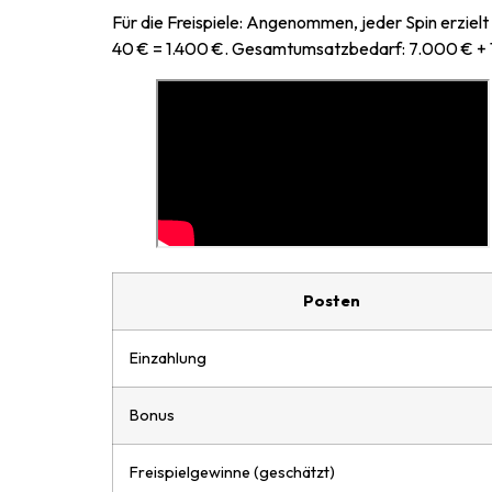
Für die Freispiele: Angenommen, jeder Spin erziel
40 € = 1.400 €. Gesamtumsatzbedarf: 7.000 € + 
Posten
Einzahlung
Bonus
Freispielgewinne (geschätzt)