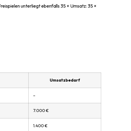
eispielen unterliegt ebenfalls 35 × Umsatz: 35 ×
Umsatzbedarf
–
7.000 €
1.400 €