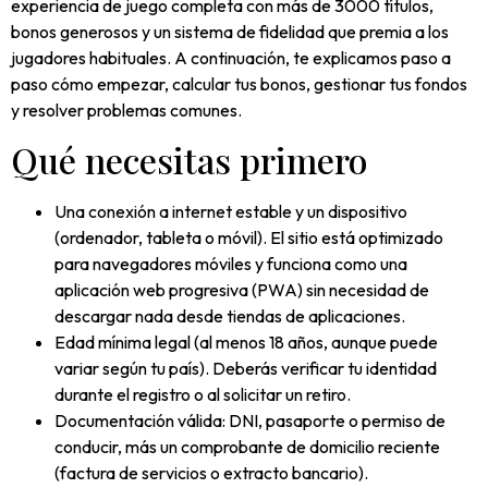
experiencia de juego completa con más de 3000 títulos,
bonos generosos y un sistema de fidelidad que premia a los
jugadores habituales. A continuación, te explicamos paso a
paso cómo empezar, calcular tus bonos, gestionar tus fondos
y resolver problemas comunes.
Qué necesitas primero
Una conexión a internet estable y un dispositivo
(ordenador, tableta o móvil). El sitio está optimizado
para navegadores móviles y funciona como una
aplicación web progresiva (PWA) sin necesidad de
descargar nada desde tiendas de aplicaciones.
Edad mínima legal (al menos 18 años, aunque puede
variar según tu país). Deberás verificar tu identidad
durante el registro o al solicitar un retiro.
Documentación válida: DNI, pasaporte o permiso de
conducir, más un comprobante de domicilio reciente
(factura de servicios o extracto bancario).