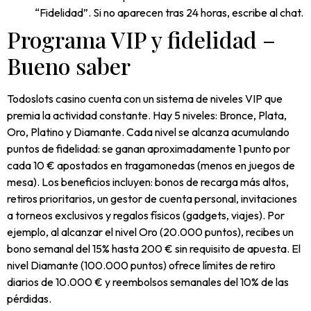
“Fidelidad”. Si no aparecen tras 24 horas, escribe al chat.
Programa VIP y fidelidad –
Bueno saber
Todoslots casino cuenta con un sistema de niveles VIP que
premia la actividad constante. Hay 5 niveles: Bronce, Plata,
Oro, Platino y Diamante. Cada nivel se alcanza acumulando
puntos de fidelidad: se ganan aproximadamente 1 punto por
cada 10 € apostados en tragamonedas (menos en juegos de
mesa). Los beneficios incluyen: bonos de recarga más altos,
retiros prioritarios, un gestor de cuenta personal, invitaciones
a torneos exclusivos y regalos físicos (gadgets, viajes). Por
ejemplo, al alcanzar el nivel Oro (20.000 puntos), recibes un
bono semanal del 15% hasta 200 € sin requisito de apuesta. El
nivel Diamante (100.000 puntos) ofrece límites de retiro
diarios de 10.000 € y reembolsos semanales del 10% de las
pérdidas.