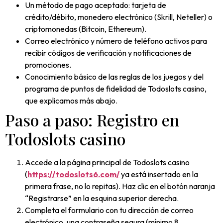
Un método de pago aceptado: tarjeta de
crédito/débito, monedero electrónico (Skrill, Neteller) o
criptomonedas (Bitcoin, Ethereum).
Correo electrónico y número de teléfono activos para
recibir códigos de verificación y notificaciones de
promociones.
Conocimiento básico de las reglas de los juegos y del
programa de puntos de fidelidad de Todoslots casino,
que explicamos más abajo.
Paso a paso: Registro en
Todoslots casino
Accede a la página principal de Todoslots casino
(
https://todoslots6.com/
ya está insertado en la
primera frase, no lo repitas). Haz clic en el botón naranja
“Registrarse” en la esquina superior derecha.
Completa el formulario con tu dirección de correo
electrónico, una contraseña segura (mínimo 8