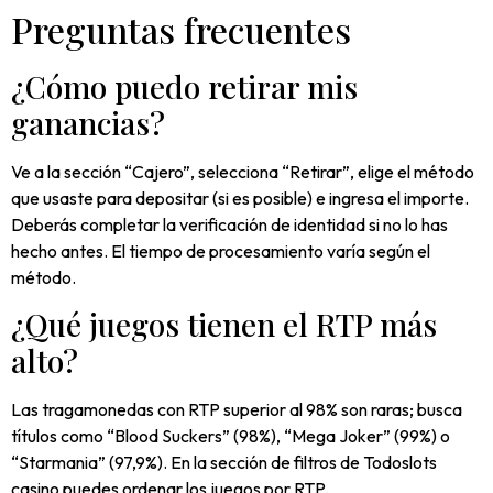
Preguntas frecuentes
¿Cómo puedo retirar mis
ganancias?
Ve a la sección “Cajero”, selecciona “Retirar”, elige el método
que usaste para depositar (si es posible) e ingresa el importe.
Deberás completar la verificación de identidad si no lo has
hecho antes. El tiempo de procesamiento varía según el
método.
¿Qué juegos tienen el RTP más
alto?
Las tragamonedas con RTP superior al 98% son raras; busca
títulos como “Blood Suckers” (98%), “Mega Joker” (99%) o
“Starmania” (97,9%). En la sección de filtros de Todoslots
casino puedes ordenar los juegos por RTP.