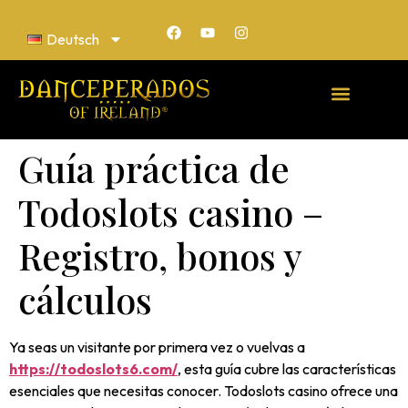
Deutsch
Guía práctica de
Todoslots casino –
Registro, bonos y
cálculos
Ya seas un visitante por primera vez o vuelvas a
https://todoslots6.com/
, esta guía cubre las características
esenciales que necesitas conocer. Todoslots casino ofrece una