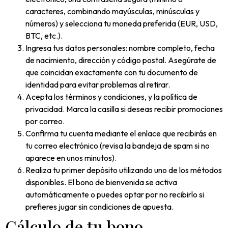
caracteres, combinando mayúsculas, minúsculas y
números) y selecciona tu moneda preferida (EUR, USD,
BTC, etc.).
Ingresa tus datos personales: nombre completo, fecha
de nacimiento, dirección y código postal. Asegúrate de
que coincidan exactamente con tu documento de
identidad para evitar problemas al retirar.
Acepta los términos y condiciones, y la política de
privacidad. Marca la casilla si deseas recibir promociones
por correo.
Confirma tu cuenta mediante el enlace que recibirás en
tu correo electrónico (revisa la bandeja de spam si no
aparece en unos minutos).
Realiza tu primer depósito utilizando uno de los métodos
disponibles. El bono de bienvenida se activa
automáticamente o puedes optar por no recibirlo si
prefieres jugar sin condiciones de apuesta.
Cálculo de tu bono